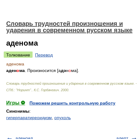
Словарь трудностей произношения и
ударения в современном русском языке
аденома
Толкование
Перевод
аденома
аден
о
ма
. Произносится [а
дэ
н
о
ма].
Словарь трудностей произношения и ударения в современном русском языке. -
СПб.: "Норинт".
.
К.С. Горбачевич
.
2000
.
Игры ⚽
Поможем решить контрольную работу
Синонимы
:
гиперпаратиреоидизм
,
опухоль
аденоид
адепт