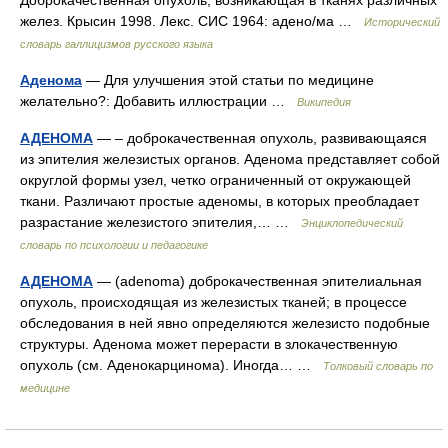
Доброкачественная опухоль, возникающая в тканях различных
желез. Крысин 1998. Лекс. СИС 1964: адено/ма …
Исторический
словарь галлицизмов русского языка
Аденома
— Для улучшения этой статьи по медицине
желательно?: Добавить иллюстрации …
Википедия
АДЕНОМА
— – доброкачественная опухоль, развивающаяся
из эпителия железистых органов. Аденома представляет собой
округлой формы узел, четко ограниченный от окружающей
ткани. Различают простые аденомы, в которых преобладает
разрастание железистого эпителия,… …
Энциклопедический
словарь по психологии и педагогике
АДЕНОМА
— (adenoma) доброкачественная эпителиальная
опухоль, происходящая из железистых тканей; в процессе
обследования в ней явно определяются железисто подобные
структуры. Аденома может перерасти в злокачественную
опухоль (см. Аденокарцинома). Иногда… …
Толковый словарь по
медицине