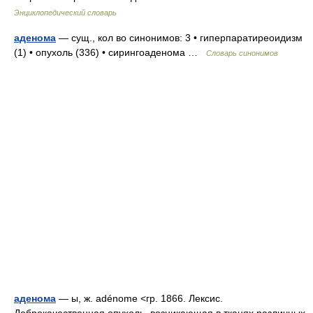
Энциклопедический словарь
аденома
— сущ., кол во синонимов: 3 • гиперпаратиреоидизм
(1) • опухоль (336) • сирингоаденома …
Словарь синонимов
аденома
— ы, ж. adénome <гр. 1866. Лексис.